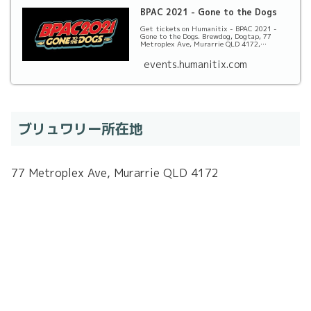
BPAC 2021 - Gone to the Dogs
Get tickets on Humanitix - BPAC 2021 -
Gone to the Dogs. Brewdog, Dogtap, 77
Metroplex Ave, Murarrie QLD 4172,
Australia. Friday 16t...
events.humanitix.com
ブリュワリー所在地
77 Metroplex Ave, Murarrie QLD 4172