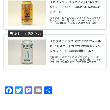
「カイジュー パラダイス」ピルスナー
なのにエールビールのように味わい深
いビール！
カイジュービアのウェブサイトを見てもらうと
わかりますが、同ブリュワリーのコアレンジの
ビールは4種類。今回はその中でも探し続けて
いた残りの1本、パラダイス ピルスをとうとう
手にすることができました！ピルスナー発祥の
地チェコ、ピルセンのビールにインスパイアを
受けつつ新...
「バリスティック スプリングフィール
ド ピルスナー」ガンガン飲めるスプリ
ングフィールドの新定番ビール！
今回はバリスティック スプリングフィールド
ピルスナーです。2016年の創業以来、2018年
にブリスベン中心地の一つでもあるウエスト・
エンドにエールハウスを展開している同ブリュ
ワリー。そして、2019年10月末を目処にブリ
スベン西部に位置するスプリングフィールド
に...
F
T
M
E
共
a
w
a
m
有
c
it
st
ai