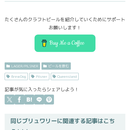
e
t
o
l
b
er
d
たくさんのクラフトビールを紹介していくためにサポート
o
o
お願いします！
o
n
k
Buy Me a Coffee
LAGER/PILSNER
ビールを飲む
BrewDog
Pilsner
Queensland
記事が気に入ったらシェアしよう！
同じブリュワリーに関連する記事はこち