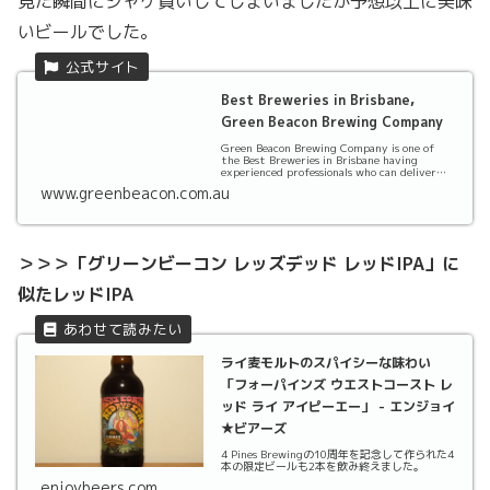
見た瞬間にジャケ買いしてしまいましたが予想以上に美味
いビールでした。
Best Breweries in Brisbane,
Green Beacon Brewing Company
Green Beacon Brewing Company is one of
the Best Breweries in Brisbane having
experienced professionals who can deliver
best Beers at...
www.greenbeacon.com.au
＞＞＞「グリーンビーコン レッズデッド レッドIPA」に
似たレッドIPA
ライ麦モルトのスパイシーな味わい
「フォーパインズ ウエストコースト レ
ッド ライ アイピーエー」 - エンジョイ
★ビアーズ
4 Pines Brewingの10周年を記念して作られた4
本の限定ビールも2本を飲み終えました。
enjoybeers.com