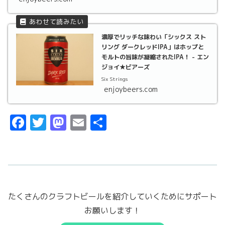
濃厚でリッチな味わい「シックス スト
リング ダークレッドIPA」はホップと
モルトの旨味が凝縮されたIPA！ - エン
ジョイ★ビアーズ
Six Strings
enjoybeers.com
F
T
M
E
共
a
w
a
m
有
c
it
st
ai
e
t
o
l
b
er
d
たくさんのクラフトビールを紹介していくためにサポート
o
o
お願いします！
o
n