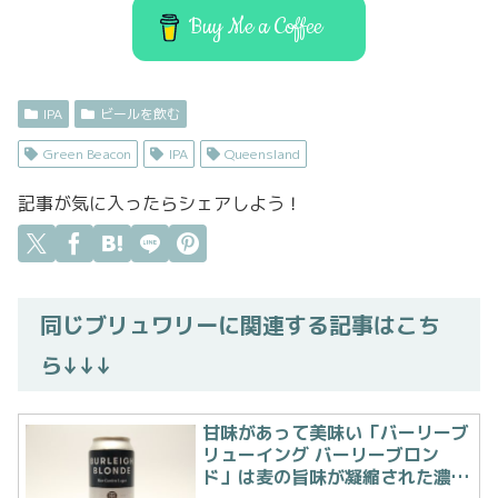
k
Buy Me a Coffee
IPA
ビールを飲む
Green Beacon
IPA
Queensland
記事が気に入ったらシェアしよう！
同じブリュワリーに関連する記事はこち
ら↓↓↓
甘味があって美味い「バーリーブ
リューイング バーリーブロン
ド」は麦の旨味が凝縮された濃厚