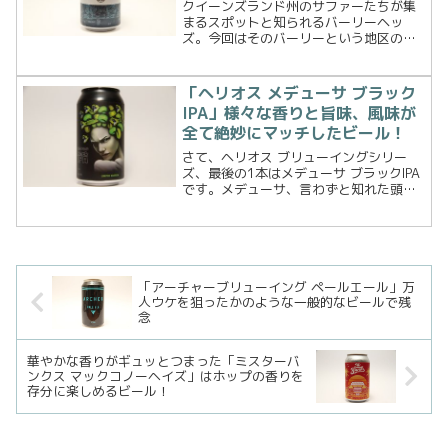
なラガー！
クイーンズランド州のサファーたちが集
まるスポットと知られるバーリーヘッ
ズ。今回はそのバーリーという地区の名
がブリュワリー名につけられている、バ
ーリーブリュワリー バーリーブロンド ビ
アガーデン ラガーです。アカシャブリュ
「ヘリオス メデューサ ブラック
ーイング トレードウ...
IPA」様々な香りと旨味、風味が
全て絶妙にマッチしたビール！
さて、ヘリオス ブリューイングシリー
ズ、最後の1本はメデューサ ブラックIPA
です。メデューサ、言わずと知れた頭部
に無数の蛇、そして宝石のように輝く目
を持ち、見たものを石に変える能力を持
つギリシャ神話の怪物。そして、ヘリオ
スブリューイングで...
「アーチャーブリューイング ペールエール」万
人ウケを狙ったかのような一般的なビールで残
念
華やかな香りがギュッとつまった「ミスターバ
ンクス マックコノーヘイズ」はホップの香りを
存分に楽しめるビール！