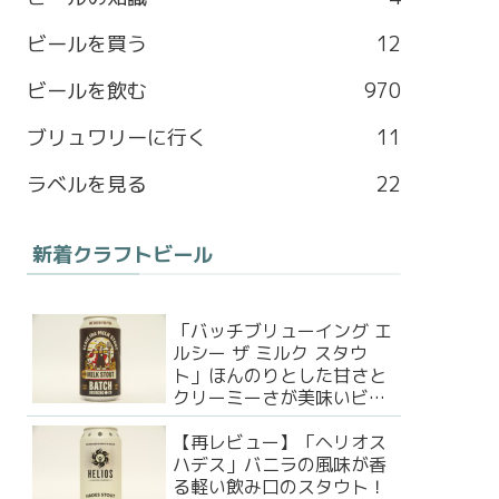
b
a
l
t
ビールを買う
12
o
g
e
e
ビールを飲む
970
o
r
M
r
ブリュワリーに行く
11
k
a
a
ラベルを見る
22
m
p
新着クラフトビール
s
「バッチブリューイング エ
ルシー ザ ミルク スタウ
ト」ほんのりとした甘さと
クリーミーさが美味いビー
ル！
【再レビュー】「ヘリオス
ハデス」バニラの風味が香
る軽い飲み口のスタウト！