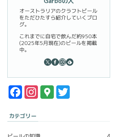
Garboの人
オーストラリアのクラフトビール
をただひたすら紹介していくブロ
グ。
これまでに自宅で飲んだ約950本
(2025年5月現在)のビールを掲載
中。
F
I
G
T
a
n
o
w
カテゴリー
c
s
o
i
e
t
g
t
ビールの知識
4