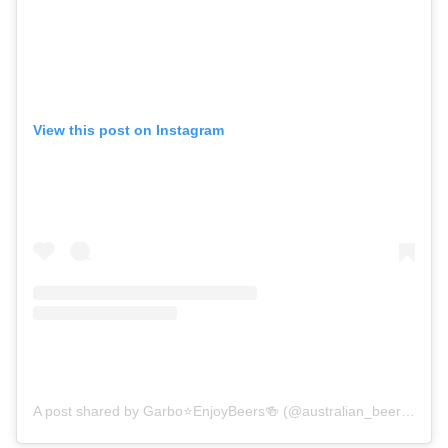
View this post on Instagram
A post shared by Garbo⭐️EnjoyBeers🍻 (@australian_beer_label_360)