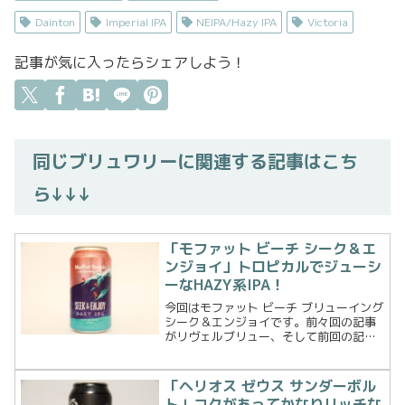
Dainton
Imperial IPA
NEIPA/Hazy IPA
Victoria
記事が気に入ったらシェアしよう！
同じブリュワリーに関連する記事はこち
ら↓↓↓
「モファット ビーチ シーク＆エ
ンジョイ」トロピカルでジューシ
ーなHAZY系IPA！
今回はモファット ビーチ ブリューイング
シーク＆エンジョイです。前々回の記事
がリヴェルブリュー、そして前回の記事
がリヴェルブリューxモファットビーチブ
リューイング、で今回がモファットビー
チブリューイングだけでのビールとなり
「ヘリオス ゼウス サンダーボル
ます。段階的にこ...
ト」コクがあってかなりリッチな