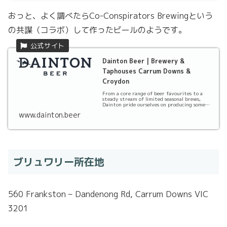
おっと、よく調べたらCo-Conspirators Brewingという
の共謀（コラボ）して作ったビールのようです。
Dainton Beer | Brewery &
Taphouses Carrum Downs &
Croydon
From a core range of beer favourites to a
steady stream of limited seasonal brews,
Dainton pride ourselves on producing some
of the ...
www.dainton.beer
ブリュワリー所在地
560 Frankston – Dandenong Rd, Carrum Downs VIC
3201