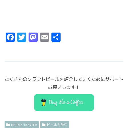
F
T
M
E
共
a
w
a
m
有
c
it
st
ai
e
t
o
l
b
er
d
たくさんのクラフトビールを紹介していくためにサポート
o
o
お願いします！
o
n
k
Buy Me a Coffee
NEIPA/HAZY IPA
ビールを飲む