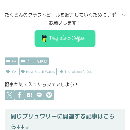
e
t
o
l
b
er
d
たくさんのクラフトビールを紹介していくためにサポート
o
o
お願いします！
o
n
k
Buy Me a Coffee
IPA
ビールを飲む
IPA
New South Wales
The Welder's Dog
記事が気に入ったらシェアしよう！
同じブリュワリーに関連する記事はこち
ら↓↓↓