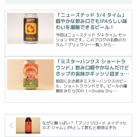
「ニューステッド 3/4 タイム」
軽やかな飲み口でもIPAらしい味
わいを堪能できるビール！
今回はニューステッド 3/4 タイム セッ
ション IPAです。このブログの右側のカ
ラム「ブリュワリー一覧」から
Newstead Brewingをクリックしてビー
ル記事一覧を見ていただくとわかります
が、明らかに前回までのビールとラベル
「ミスターバンクス ショートラ
画が変わ...
ウンド」飲み口軽やかなんだけど
ホップの旨味がギッシリ詰まった
IPA！
前回に引き続きミスターバンクスのビー
ル、ショートラウンドです。ビールの種
類をみたらDDH（＝Double Dry-
Hopped）Session IPAではないですか！
これはホップの旨味がギッシリ詰め込ま
れているに違いない！早速飲んでみま
す。...
なぜに酸っぱい？「ブリッジロード メイデイヒ
ルズ ジャム」IPAとして飲むと期待はずれ