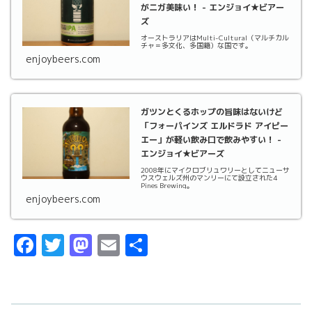
がニガ美味い！ - エンジョイ★ビアー
ズ
オーストラリアはMulti-Cultural（マルチカル
チャ＝多文化、多国籍）な国です。
enjoybeers.com
ガツンとくるホップの旨味はないけど
「フォーパインズ エルドラド アイピー
エー」が軽い飲み口で飲みやすい！ -
エンジョイ★ビアーズ
2008年にマイクロブリュワリーとしてニューサ
ウスウェルズ州のマンリーにて設立された4
Pines Brewing。
enjoybeers.com
F
T
M
E
共
a
w
a
m
有
c
it
st
ai