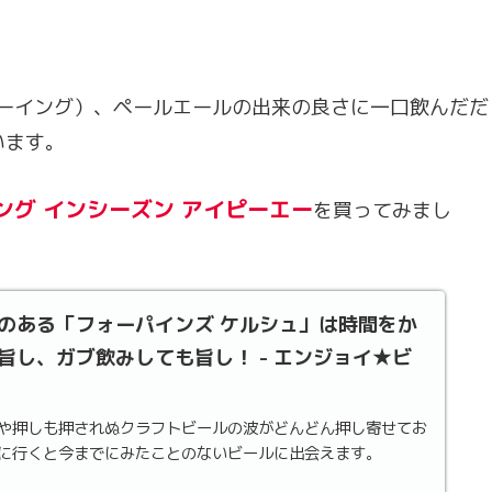
ズブリューイング）、ペールエールの出来の良さに一口飲んだだ
います。
グ インシーズン アイピーエー
を買ってみまし
のある「フォーパインズ ケルシュ」は時間をか
旨し、ガブ飲みしても旨し！ - エンジョイ★ビ
や押しも押されぬクラフトビールの波がどんどん押し寄せてお
に行くと今までにみたことのないビールに出会えます。