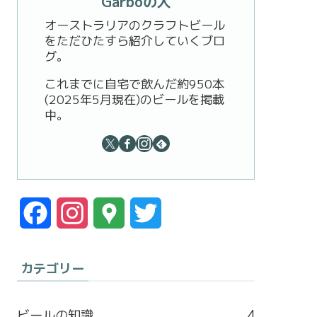
Garboの人
オーストラリアのクラフトビール
をただひたすら紹介していくブロ
グ。
これまでに自宅で飲んだ約950本
(2025年5月現在)のビールを掲載
中。
F
I
G
T
a
n
o
w
カテゴリー
c
s
o
i
e
t
g
t
ビールの知識
4