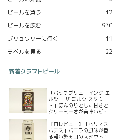
b
a
l
t
ビールを買う
12
o
g
e
e
ビールを飲む
970
o
r
M
r
ブリュワリーに行く
11
k
a
a
ラベルを見る
22
m
p
新着クラフトビール
s
「バッチブリューイング エ
ルシー ザ ミルク スタウ
ト」ほんのりとした甘さと
クリーミーさが美味いビー
ル！
【再レビュー】「ヘリオス
ハデス」バニラの風味が香
る軽い飲み口のスタウト！