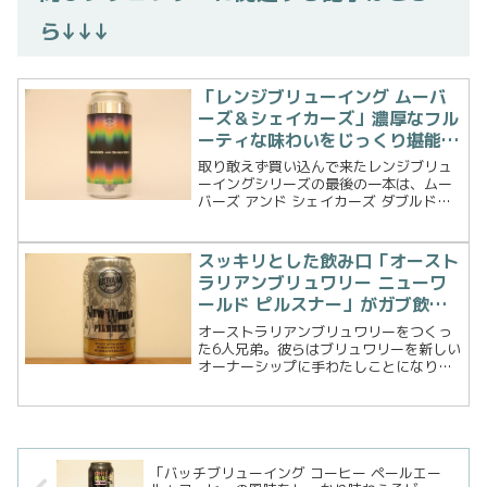
ら↓↓↓
「レンジブリューイング ムーバ
ーズ＆シェイカーズ」濃厚なフル
ーティな味わいをじっくり堪能す
るビール！
取り敢えず買い込んで来たレンジブリュ
ーイングシリーズの最後の一本は、ムー
バーズ アンド シェイカーズ ダブルドラ
イホップ IPAというビールです。これま
で飲んだレンジブリューイングのビール
たちは、価格の高さもあってなかなか手
スッキリとした飲み口「オースト
を出さないでいた...
ラリアンブリュワリー ニューワ
ールド ピルスナー」がガブ飲み
必至！
オーストラリアンブリュワリーをつくっ
た6人兄弟。彼らはブリュワリーを新しい
オーナーシップに手わたしことになりま
す。オーナーシップが変わってもこれま
で数々の賞を受賞してきたブリューチー
ムは未来へとそのブランドを引き継ぎま
す。ヘッドブリュワリー...
「バッチブリューイング コーヒー ペールエー