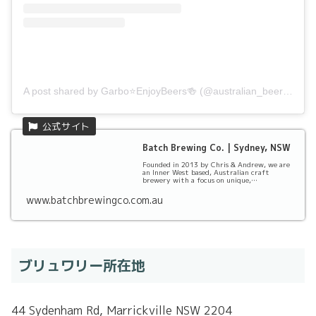
A post shared by Garbo⭐️EnjoyBeers🍻 (@australian_beer_label_360)
Batch Brewing Co. | Sydney, NSW
Founded in 2013 by Chris & Andrew, we are
an Inner West based, Australian craft
brewery with a focus on unique,
handcrafted, small b...
www.batchbrewingco.com.au
ブリュワリー所在地
44 Sydenham Rd, Marrickville NSW 2204