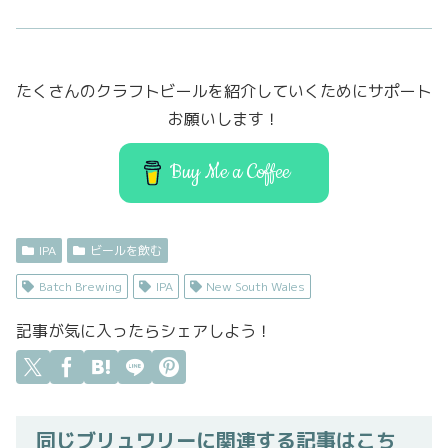
c
it
st
ai
e
t
o
l
b
er
d
たくさんのクラフトビールを紹介していくためにサポート
o
o
お願いします！
o
n
k
Buy Me a Coffee
IPA
ビールを飲む
Batch Brewing
IPA
New South Wales
記事が気に入ったらシェアしよう！
同じブリュワリーに関連する記事はこち