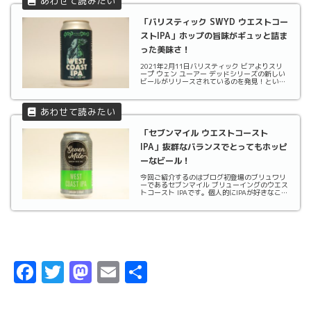
「バリスティック SWYD ウエストコー
ストIPA」ホップの旨味がギュッと詰ま
った美味さ！
2021年2月11日バリスティック ビアよりスリ
ープ ウェン ユーアー デッドシリーズの新しい
ビールがリリースされているのを発見！という
ことで購入してきました。今回はウエストコー
スト IPAです。アメリカのクラフトビール黎明
期からIPAと言えばウエストコーストって...
「セブンマイル ウエストコースト
IPA」抜群なバランスでとってもホッピ
ーなビール！
今回ご紹介するのはブログ初登場のブリュワリ
ーであるセブンマイル ブリューイングのウエス
トコースト IPAです。個人的にIPAが好きなこと
もあり、最近ブログで初登場のブリュワリーは
いつもIPAから飲んでしまっています。今回も
同じようにIPA、しかもウエストコーストI...
F
T
M
E
共
a
w
a
m
有