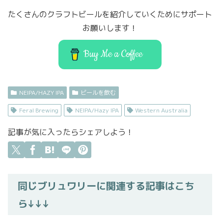
b
er
d
たくさんのクラフトビールを紹介していくためにサポート
o
o
お願いします！
o
n
k
Buy Me a Coffee
NEIPA/HAZY IPA
ビールを飲む
Feral Brewing
NEIPA/Hazy IPA
Western Australia
記事が気に入ったらシェアしよう！
同じブリュワリーに関連する記事はこち
ら↓↓↓