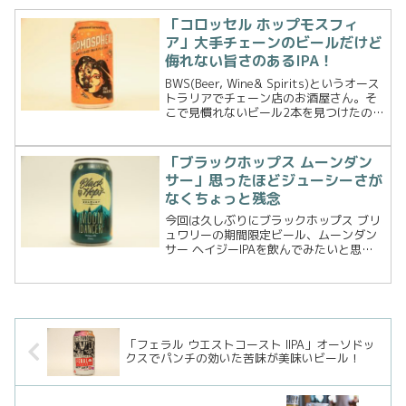
「コロッセル ホップモスフィ
ア」大手チェーンのビールだけど
侮れない旨さのあるIPA！
BWS(Beer, Wine& Spirits)というオース
トラリアでチェーン店のお酒屋さん。そ
こで見慣れないビール2本を見つけたので
早速購入。今回はその1本目、コロッセル
ブリューイング ホップモスフィアという
ビールです。BWSで何やら見...
「ブラックホップス ムーンダン
サー」思ったほどジューシーさが
なくちょっと残念
今回は久しぶりにブラックホップス ブリ
ュワリーの期間限定ビール、ムーンダン
サー ヘイジーIPAを飲んでみたいと思い
ます。IPAの中でもHAZYとつくIPAはフル
ーツジュースのようなジューシーな味わ
いで最近ハマっています。今回のムーン
ダンサー...
「フェラル ウエストコースト IIPA」オーソドッ
クスでパンチの効いた苦味が美味いビール！