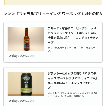
＞＞＞「フェラルブリューイング ワーホッグ」以外のIPA
フルーティな香りの「ビッグシェッド
カリフォルニケイター」ホップの旨味
全開で最高なIPA！ - エンジョイ★ビア
ーズ
アメリカのウエストコースト・カリフォルニ
ア。
enjoybeers.com
グラッシーなホップの香り「バリステ
ィック オーストラリアン サイコ IPA」
がニガ美味い！ - エンジョイ★ビアー
ズ
オーストラリアはMulti-Cultural（マルチカル
チャ＝多文化、多国籍）な国です。
enjoybeers.com