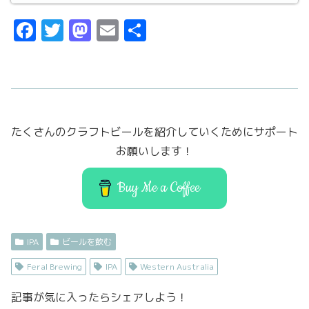
F
T
M
E
共
a
w
a
m
有
c
it
st
ai
e
t
o
l
b
er
d
たくさんのクラフトビールを紹介していくためにサポート
o
o
お願いします！
o
n
k
Buy Me a Coffee
IPA
ビールを飲む
Feral Brewing
IPA
Western Australia
記事が気に入ったらシェアしよう！