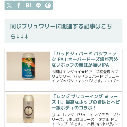
同じブリュワリーに関連する記事はこち
ら↓↓↓
「バッドシェパード パシフィッ
クIPA」オーバードーズ感が否め
ないホップの苦味が強いIPA
今回はエンジョイ★ビアーズ初登場のブ
リュワリー、バッドシェパード ブリュー
イングのパシフィックIPAです。このブリ
ュワリーのロゴマークはいつだったかボ
トルショップで見かけたことがありまし
た。しかし、その時には何故だか手がの
「レンジ ブリューイング ミラー
びませんでした。多...
ズ II」最高なホップの旨味とヘビ
ー級ボディのコラボ！
はい、レンジ ブリューイング ミラーズシ
リーズ、2本目はミラーズ II ダブル ドラ
イ ホップ IPAです。1本目の出来が良かっ