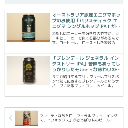
オーストラリア原産エニグマホッ
プのみ使用「バリスティック エ
ニグマ シングルホップIPA」がフ
ルーティでニガ美味い
わたしはコーヒーも好きなのですが、ビ
ールとコーヒーで似てる部分があるんで
す。コーヒーは「ローストした複数のコ
ーヒー豆をブレンド」しオリジナルの味
を作ること、ビールは「複数のホップを
使用」しビールを作り上げることです。
「ブレンデール ジェネラル イン
そして反対にブレンドしな...
ダストリー IPA」苦味もあってし
っかりしたモルティな味わいのビ
ール！
今回ご紹介するブリュワリーはブリスベ
ン北部に位置するブレンデールというサ
バーブにあるブリュワリーのビール。そ
の名もブレンデール ブリューイング ジェ
ネラル インダストリー IPAです。（その
まんま 笑）私はブリスベン南部地区に
住んでいるので...
フルーティな飲み口「フェラルブリューイング
スライフォックス」がさっぱり味のビール！