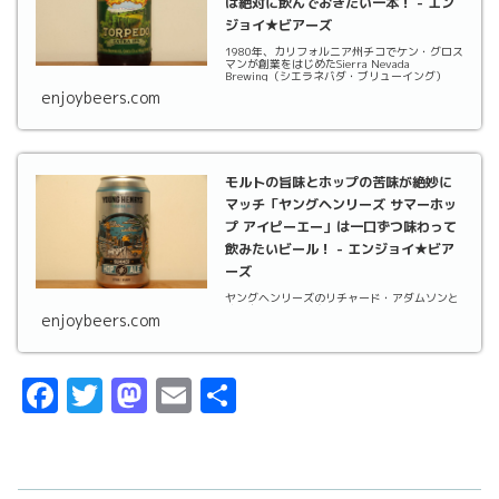
は絶対に飲んでおきたい一本！ - エン
ジョイ★ビアーズ
1980年、カリフォルニア州チコでケン・グロス
マンが創業をはじめたSierra Nevada
Brewing（シエラネバダ・ブリューイング）
enjoybeers.com
モルトの旨味とホップの苦味が絶妙に
マッチ「ヤングヘンリーズ サマーホッ
プ アイピーエー」は一口ずつ味わって
飲みたいビール！ - エンジョイ★ビア
ーズ
ヤングヘンリーズのリチャード・アダムソンと
オスカー・マクマホン。
enjoybeers.com
F
T
M
E
共
a
w
a
m
有
c
it
st
ai