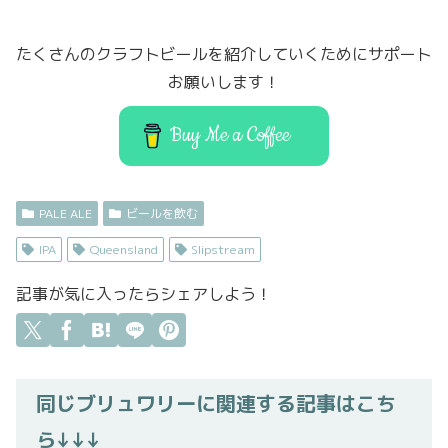
e
t
o
l
b
er
d
たくさんのクラフトビールを紹介していくためにサポート
o
o
お願いします！
o
n
k
Buy Me a Coffee
PALE ALE
ビールを飲む
IPA
Queensland
Slipstream
記事が気に入ったらシェアしよう！
同じブリュワリーに関連する記事はこち
ら↓↓↓