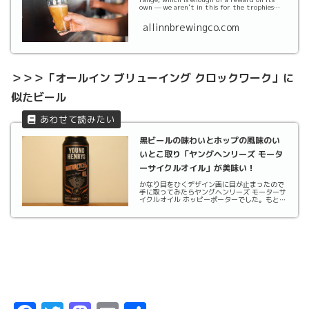
own — we aren’t in this for the trophies
and silverw...
allinnbrewingco.com
＞＞＞「オールイン ブリューイング クロックワーク」に
似たビール
黒ビールの味わいとホップの風味のい
いとこ取り「ヤングヘンリーズ モータ
ーサイクルオイル」が美味い！
かなり目をひくデザイン画に目が止まったので
手に取ってみたらヤングヘンリーズ モーターサ
イクルオイル ホッピーポーターでした。もとも
とは2017年に少量で醸造されたビールでした。
人気もあり人々から要望も多かったので2018年
冬限定のビールとしてリリースされたわけで
す...