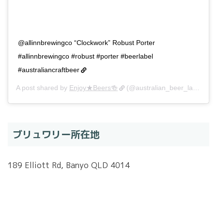
@allinnbrewingco “Clockwork” Robust Porter
#allinnbrewingco #robust #porter #beerlabel
#australiancraftbeer
A post shared by
Enjoy★Beers🍻
(@australian_beer_label_360) on
ブリュワリー所在地
189 Elliott Rd, Banyo QLD 4014