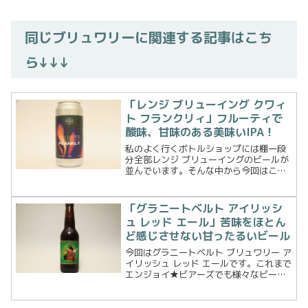
同じブリュワリーに関連する記事はこち
ら↓↓↓
「レンジ ブリューイング クワィ
ト フランクリィ」フルーティで
酸味、甘味のある美味いIPA！
私のよく行くボトルショップには棚一段
分全部レンジ ブリューイングのビールが
並んでいます。そんな中から今回はこの
一本、クワィト フランクリィ IPAです。
では、早速飲んでみましょう。ビール詳
細RANGE BREWING : QUITE FRA...
「グラニートベルト アイリッシ
ュ レッド エール」苦味をほとん
ど感じさせない甘ったるいビール
今回はグラニートベルト ブリュワリー ア
イリッシュ レッド エールです。これまで
エンジョイ★ビアーズでも様々なビール
タイプが登場していますが、アイリッシ
ュエールというビールタイプは初めての
登場です。アイリッシュ ビールというと