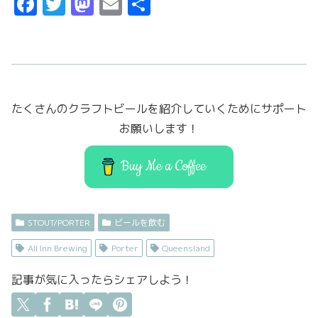
F
T
M
E
共
a
w
a
m
有
c
it
st
ai
e
t
o
l
b
er
d
たくさんのクラフトビールを紹介していくためにサポート
o
o
お願いします！
o
n
k
Buy Me a Coffee
STOUT/PORTER
ビールを飲む
All Inn Brewing
Porter
Queensland
記事が気に入ったらシェアしよう！