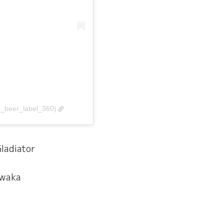
n_beer_label_360)
adiator
waka