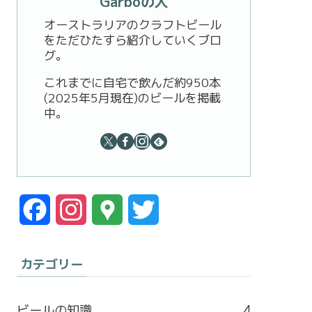
Garboの人
オーストラリアのクラフトビール
をただひたすら紹介していくブロ
グ。
これまでに自宅で飲んだ約950本
(2025年5月現在)のビールを掲載
中。
F
I
G
T
a
n
o
w
カテゴリー
c
s
o
i
e
t
g
t
ビールの知識
4