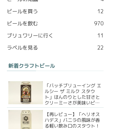
b
a
l
t
ビールを買う
12
o
g
e
e
ビールを飲む
970
o
r
M
r
ブリュワリーに行く
11
k
a
a
ラベルを見る
22
m
p
新着クラフトビール
s
「バッチブリューイング エ
ルシー ザ ミルク スタウ
ト」ほんのりとした甘さと
クリーミーさが美味いビー
ル！
【再レビュー】「ヘリオス
ハデス」バニラの風味が香
る軽い飲み口のスタウト！