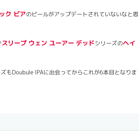
ック ビア
のビールがアップデートされていないなと思
スリープ ウェン ユーアー デッド
ヘイ
で
シリーズの
。
もDoubule IPAに出会ってからこれが6本目となりま