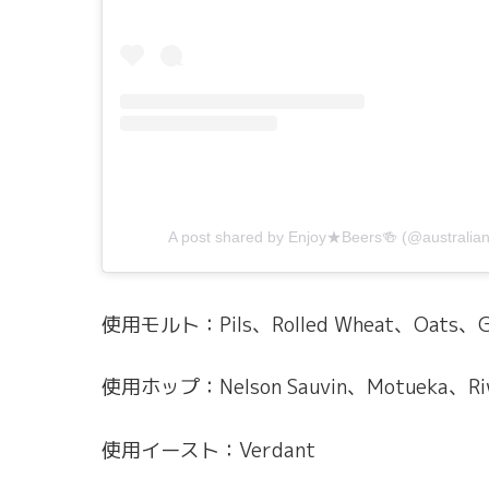
A post shared by Enjoy★Beers🍻 (@australia
使用モルト：Pils、Rolled Wheat、Oats、Gl
使用ホップ：Nelson Sauvin、Motueka、Ri
使用イースト：Verdant