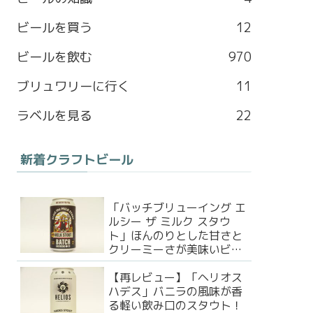
b
a
l
t
ビールを買う
12
o
g
e
e
ビールを飲む
970
o
r
M
r
ブリュワリーに行く
11
k
a
a
ラベルを見る
22
m
p
新着クラフトビール
s
「バッチブリューイング エ
ルシー ザ ミルク スタウ
ト」ほんのりとした甘さと
クリーミーさが美味いビー
ル！
【再レビュー】「ヘリオス
ハデス」バニラの風味が香
る軽い飲み口のスタウト！