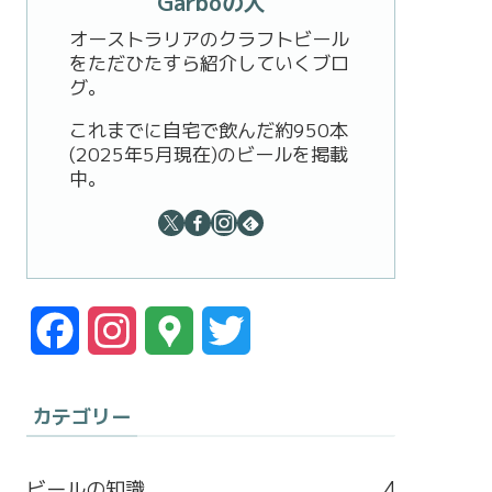
Garboの人
オーストラリアのクラフトビール
をただひたすら紹介していくブロ
グ。
これまでに自宅で飲んだ約950本
(2025年5月現在)のビールを掲載
中。
F
I
G
T
a
n
o
w
カテゴリー
c
s
o
i
e
t
g
t
ビールの知識
4