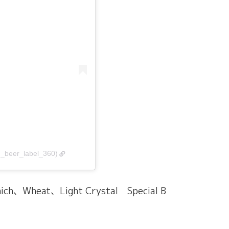
n_beer_label_360)
、Wheat、Light Crystal Special B