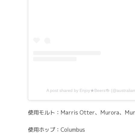
A post shared by Enjoy★Beers🍻 (@australia
使用モルト：Marris Otter、Murora、Munich
使用ホップ：Columbus