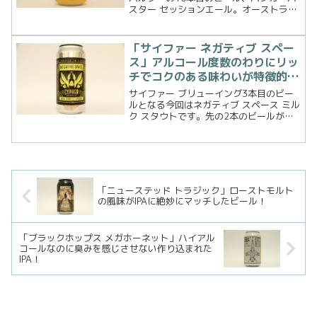
スター セッションエール。オーストラリ
ア、クイーンズランド州の人気ビーチラ
ンキングに名を連ねるサーファーズ・パ
ラダイスビーチ。そのサーファーズより
「サイファー ネガティブ スペー
程近いカランビンにブ...
ス」アルコール度数のわりにリッ
チでコクのある味わいが特徴的な
ビール！
サイファー ブリューイング3本目のビー
ルとなる今回はネガティブ スペース ミル
ク スタウトです。先の2本のビールがそ
れぞれ個性あって美味いビールだったの
で今回は黒いビールの方に挑戦！早速飲
んでみましょう。ビール詳細CYPHER
BREWIN...
「ニューステッド トラジック」ローストモルト
の風味がIPAに絶妙にマッチしたビール！
「ブラックホップス メガホーネット」ハイアル
コールなのに臭みを感じさせない作り込まれた
IPA！