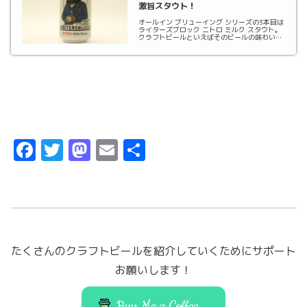
激旨スタウト！
オールイン ブリューイング シリーズの3本目は
ライターズブロック ニトロ ミルク スタウト。
クラフトビールといえばそのビールの味わいを
楽しむのはもちろんです。その一方で、エンジ
ョイ★ビアーズでくるくるビアラベルを始めて
から個人的には各ブリュワリーのラベルを見て
視覚...
F
T
M
E
共
a
w
a
m
有
c
it
st
ai
e
t
o
l
b
er
d
たくさんのクラフトビールを紹介していくためにサポート
o
o
お願いします！
o
n
k
Buy Me a Coffee