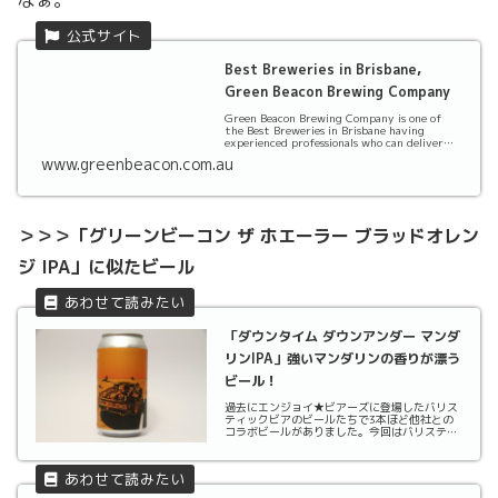
なぁ。
Best Breweries in Brisbane,
Green Beacon Brewing Company
Green Beacon Brewing Company is one of
the Best Breweries in Brisbane having
experienced professionals who can deliver
best Beers at...
www.greenbeacon.com.au
＞＞＞「グリーンビーコン ザ ホエーラー ブラッドオレン
ジ IPA」に似たビール
「ダウンタイム ダウンアンダー マンダ
リンIPA」強いマンダリンの香りが漂う
ビール！
過去にエンジョイ★ビアーズに登場したバリス
ティックビアのビールたちで3本ほど他社との
コラボビールがありました。今回はバリスティ
ックビアがアデレード ビール&バーベキュー フ
ェスティバルのためにCollective Arts（コレク
ティブ アーツ・Art Brewi...