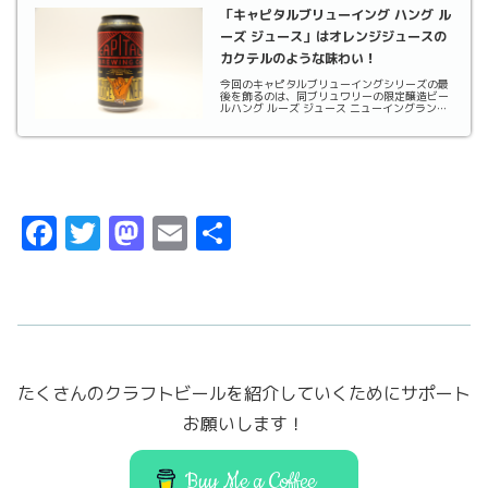
「キャピタルブリューイング ハング ル
ーズ ジュース」はオレンジジュースの
カクテルのような味わい！
今回のキャピタルブリューイングシリーズの最
後を飾るのは、同ブリュワリーの限定醸造ビー
ルハング ルーズ ジュース ニューイングランド
IPAです。私はこのビールが"限定醸造"で、こ
のビールを飲みたいがためにBeer Cartelでキ
ャピタルブリューイングのビールたちを...
F
T
M
E
共
a
w
a
m
有
c
it
st
ai
e
t
o
l
b
er
d
たくさんのクラフトビールを紹介していくためにサポート
o
o
お願いします！
o
n
k
Buy Me a Coffee