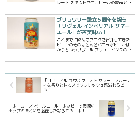
レート スタウトです。ビールの製品名が
ギリシャ神話の神々の名前なので、ビー
ルを飲むのをそっちのけでその神々の名
前をしらべウェブサイトを読みふけって
ブリュワリー設立５周年を祝う
います 笑さてハ...
「リヴェル インペリアル サマー
エール」が苦美味い！
これまでに飲んでブログで紹介してきた
ビールのそのほとんどがコラボビールば
かりというリヴェル ブリューイングのビ
ールたち。今回はそんなブリュワリーの5
周年を記念して作られたビール、インペ
リアル サマーエールです。それでは早速
飲んでみましょう、...
「コロニアル サウスウエスト サワー」フルーテ
ィな香りと味わいでリフレッシュ感溢れるビー
ル！
「ホーカーズ ペールエール」ホッピーで奥深い
ホップの味わいを堪能したならこの一本！