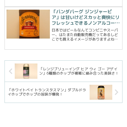
Hodge（ブラッド・ホッジ０の二人によ
って2017年にオープンした真新しい独立
系ブリュワリー。記事を書いている2020
「バンダバーグ ジンジャービ
年12...
ア」は甘いけどスカッと爽快にリ
フレッシュできるノンアルコール
ビール！
日本ではビールなんてコンビニやスーパ
ー、はたまた自動販売機だってあるしど
こでも買えるイメージがありますよね。
ここオーストラリアではアルコール飲料
を購入できるのはボトルショップのみと
決まっています。しかし、このバンダバ
ーグ ジンジャービアだけ...
「レンジブリューイング ヒア ウィ ゴー アゲイ
ン」6種類のホップが複雑に絡み合った美味さ！
「ホワイトベイ トランスタスマン」ダブルドラ
イホップでホップの旨味が爆発！