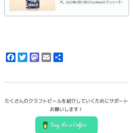
す。2022年2月17日にFaceBookにてリリース
のアナウンスがありました。このシリーズのビ
ールがリリースされたらもう買うしかないです
ね（笑）早速...
F
T
M
E
共
a
w
a
m
有
c
it
st
ai
e
t
o
l
b
er
d
たくさんのクラフトビールを紹介していくためにサポート
o
o
お願いします！
o
n
k
Buy Me a Coffee