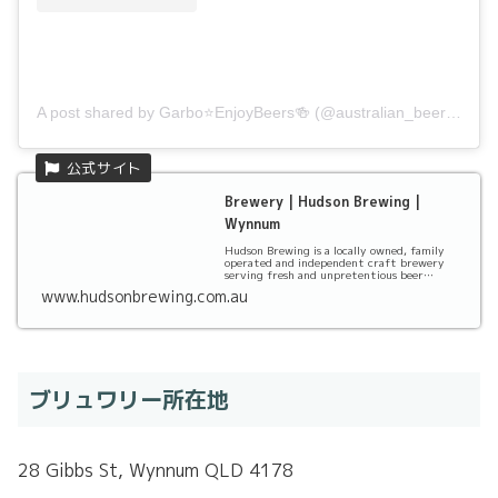
A post shared by Garbo⭐️EnjoyBeers🍻 (@australian_beer_label_360)
Brewery | Hudson Brewing |
Wynnum
Hudson Brewing is a locally owned, family
operated and independent craft brewery
serving fresh and unpretentious beer
brewed right h...
www.hudsonbrewing.com.au
ブリュワリー所在地
28 Gibbs St, Wynnum QLD 4178