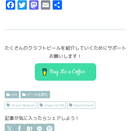
F
T
M
E
共
a
w
a
m
有
c
it
st
ai
e
t
o
l
b
er
d
たくさんのクラフトビールを紹介していくためにサポート
o
o
お願いします！
o
n
k
Buy Me a Coffee
IIPA
ビールを飲む
Green Beacon
Imperial IPA
Queensland
記事が気に入ったらシェアしよう！