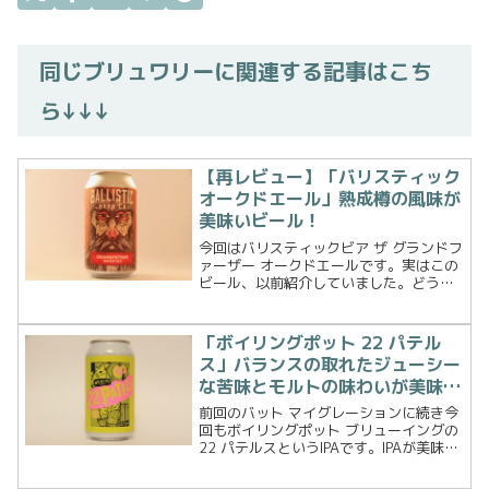
同じブリュワリーに関連する記事はこち
ら↓↓↓
【再レビュー】「バリスティック
オークドエール」熟成樽の風味が
美味いビール！
今回はバリスティックビア ザ グランドフ
ァーザー オークドエールです。実はこの
ビール、以前紹介していました。どうし
てまた買ってしまったかというと、ラベ
ルが違っていたからです・・・ラベルに
騙されました。買ったものは仕方ない、
「ボイリングポット 22 パテル
早速飲んでみます。...
ス」バランスの取れたジューシー
な苦味とモルトの味わいが美味い
IPA！
前回のバット マイグレーションに続き今
回もボイリングポット ブリューイングの
22 パテルスというIPAです。IPAが美味け
ればそのブリュワリーは記憶に残りやす
くなっている今日この頃。さて、ボイリ