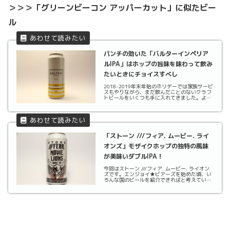
＞＞＞「グリーンビーコン アッパーカット」に似たビー
ル
パンチの効いた「バルターインペリア
ルIPA」はホップの旨味を味わって飲み
たいときにチョイスすべし
2018-2019年末年始のホリデーでは家族サービ
スもやりながら、まだ飲んだことのないクラフ
トビールをいくつも手に入れてきました。よく
頑張ったなと自分で自分を褒めてあげてます
笑今回はホリデー中に見つけて自宅に持ち帰っ
てきたバルター インペリアルIPAです。バル
タ...
「ストーン ///フィア. ムービー. ライ
オンズ」モザイクホップの独特の風味
が美味いダブルIPA！
今回はストーン ///フィア. ムービー. ライオン
ズです。エンジョイ★ビアーズを始めた頃、い
ろんな国のビールを紹介できればと考えていま
した。ですが、ブログを書いていくうちにオー
ストラリアで造られるクラフトビールも数え切
れないくらいあることがわかりました。そのた
め...