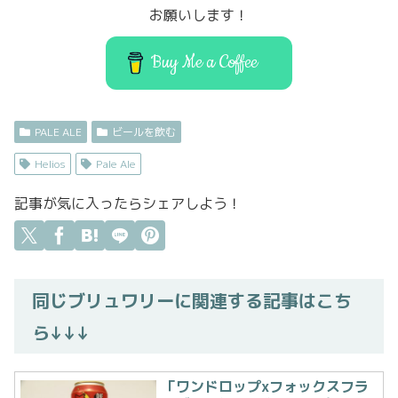
o
o
お願いします！
o
n
k
Buy Me a Coffee
PALE ALE
ビールを飲む
Helios
Pale Ale
記事が気に入ったらシェアしよう！
同じブリュワリーに関連する記事はこち
ら↓↓↓
「ワンドロップxフォックスフラ