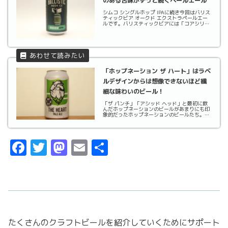
のある苦味がずっと続くペールエール
シムコ シングルホップ IPAに続き今回はバリス
ティックビア オークド エクストラペールエー
ルです。バリスティックビアには「コアシリー
ズ」の他に「シングルホップシリーズ」「オー
クシリーズ」さらに「Sleep When You're Dead
シリーズ」というシリー...
「ホップネーション ザ ハート」はラベ
ルデザインからは想像できないほど繊
細な味わいのビール！
「ザ パンチ」「アシッド ヘッド」と最初に飲
んだホップネーションのビールがあまりにも印
象的だったホップネーションのビールたち。そ
して、またもやその2本にも負けず劣らずラベ
ルデザインに目を惹かれ手に取ってしまった一
本。そう、今回はホップネーション ザ ハート
です。ビ...
F
T
M
E
共
a
w
a
m
有
c
it
st
ai
e
t
o
l
b
er
d
たくさんのクラフトビールを紹介していくためにサポート