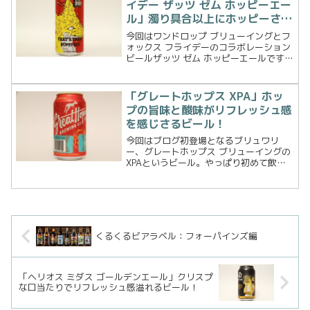
イデー ザッツ ゼム ホッピーエー
ル」濁り具合以上にホッピーさを
味わえるビール！
今回はワンドロップ ブリューイングとフ
ォックス フライデーのコラボレーション
ビールザッツ ゼム ホッピーエールです。
フォックスフライデーは当ブログ初登場
となるブリュワリー、タスマニアで創業
されたようです。さて、一体どんなビー
「グレートホップス XPA」ホッ
ルなのでしょうか...
プの旨味と酸味がリフレッシュ感
を感じさるビール！
今回はブログ初登場となるブリュワリ
ー、グレートホップス ブリューイングの
XPAというビール。やっぱり初めて飲む
ブリュワリーのビールってどんなビール
なのかワクワクします。では、早速飲ん
でみることにします。ビール詳細
GREATHOPS BREW...
くるくるビアラベル：フォーパインズ編
「ヘリオス ミダス ゴールデンエール」クリスプ
な口当たりでリフレッシュ感溢れるビール！