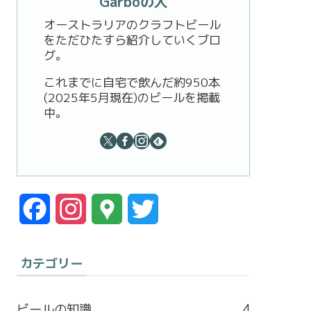
Garboの人
オーストラリアのクラフトビール
をただひたすら紹介していくブロ
グ。
これまでに自宅で飲んだ約950本
(2025年5月現在)のビールを掲載
中。
F
I
G
T
a
n
o
w
カテゴリー
c
s
o
i
e
t
g
t
ビールの知識
4