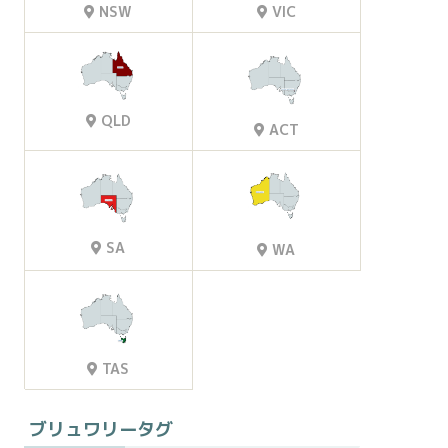
VIC
NSW
QLD
ACT
SA
WA
TAS
ブリュワリータグ