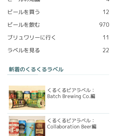
b
a
l
t
ビールを買う
12
o
g
e
e
ビールを飲む
970
o
r
M
r
ブリュワリーに行く
11
k
a
a
ラベルを見る
22
m
p
新着のくるくるラベル
s
くるくるビアラベル：
Batch Brewing Co.編
くるくるビアラベル：
Collaboration Beer編